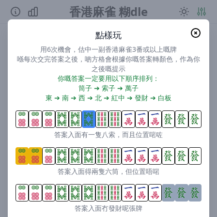
香港麻雀 糊dle
南
圈
東
位 |
出銃
| 三番起糊
點樣玩
用6次機會，估中一副香港麻雀3番或以上嘅牌
喺每次交完答案之後，啲方格會根據你嘅答案轉顏色，作為你
之後嘅提示
你嘅答案一定要用以下順序排列：
筒子 ➔ 索子 ➔ 萬子
東 ➔ 南 ➔ 西 ➔ 北 ➔ 紅中 ➔ 發財 ➔ 白板
答案入面有一隻八索，而且位置啱咗
答案入面得兩隻六筒，但位置唔啱
答案入面冇發財呢張牌